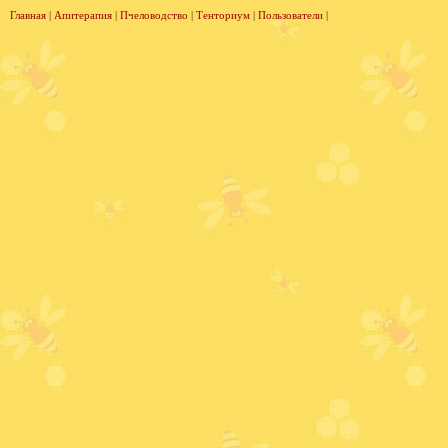
Главная
|
Апитерапия
|
Пчеловодство
|
Тенториум
|
Пользователи
|