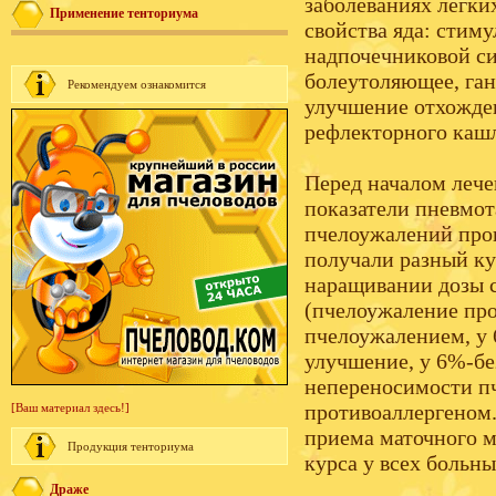
заболеваниях легк
Применение тенториума
свойства яда: стим
надпочечниковой си
болеутоляющее, га
Рекомендуем ознакомится
улучшение отхожде
рефлекторного кашл
Перед началом лече
показатели пневмот
пчелоужалений пров
получали разный ку
наращивании дозы с
(пчелоужаление про
пчелоужалением, у 
улучшение, у 6%-бе
непереносимости пч
противоаллергеном.
[Ваш материал здесь!]
приема маточного м
Продукция тенториума
курса у всех больн
Драже