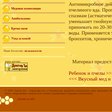
Антимикробное дейс
Медовые композиции
пчелиного яда. Про
спазмам (астматиче
Апибальзамы
уменьшает гнойную 
принимать по 20-30 
Крема-мази
воды. Применяется 
бронхитов, хрониче
Уход за кожей
Наше богатство:
пользователи
Материал предост
наша кнопка:
Ребенок и пчелы >>
<<< Вкусный мед и 
© 2008 "Доктор Би" - социальная сеть о пчеловодстве, продуктах пчеловодства, мёде, прополисе, пч
воске, лекарственных средств на их основе и применении в медицине (Апитерапии).
реклама на сайте