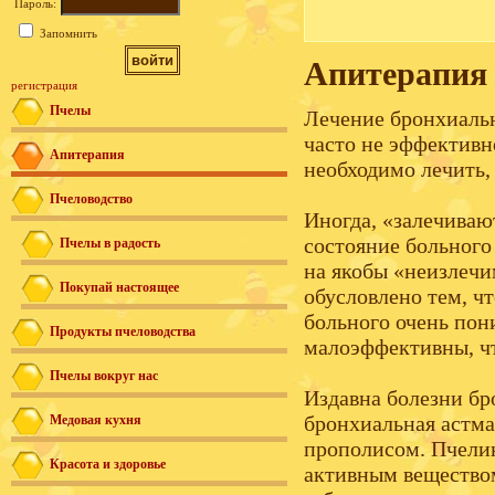
Пароль:
Запомнить
Апитерапия 
регистрация
Пчелы
Лечение бронхиаль
часто не эффективн
Апитерапия
необходимо лечить,
Пчеловодство
Иногда, «залечивают
состояние больного
Пчелы в радость
на якобы «неизлеч
Покупай настоящее
обусловлено тем, чт
больного очень пон
Продукты пчеловодства
малоэффективны, чт
Пчелы вокруг нас
Издавна болезни бр
бронхиальная астма
Медовая кухня
прополисом. Пчелин
Красота и здоровье
активным вещество