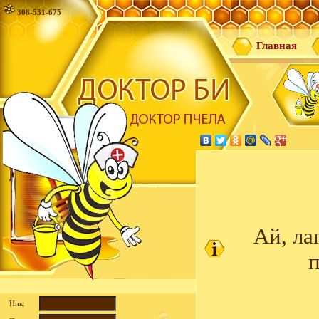
308-531-675
Главная
Ай, ла
п
Ник: