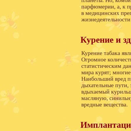
планеты. Но, комби
парфюмерии, а, к п
в медицинских преп
жизнедеятельности
Курение и з
Курение табака явл
Огромное количеств
статистическим да
мира курят; многие
Наибольший вред п
дыхательные пути, 
вдыхаемый курильщ
масляную, синильн
вредные вещества.
Имплантаци