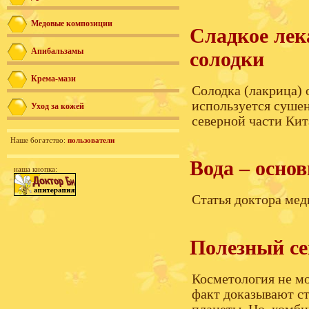
Медовые композиции
Сладкое лек
Апибальзамы
солодки
Крема-мази
Солодка (лакрица) 
используется сушен
Уход за кожей
северной части Кит
Наше богатство:
пользователи
Вода – осно
наша кнопка:
Статья доктора ме
Полезный се
Косметология не мо
факт доказывают с