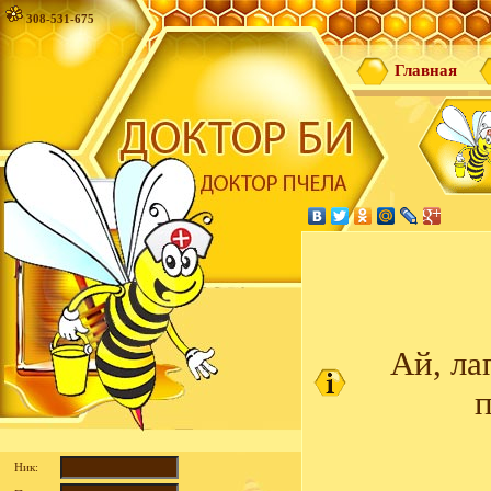
308-531-675
Главная
Ай, ла
п
Ник: