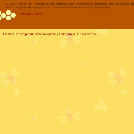
© 2008 "Доктор Би" - социальная сеть о пчеловодстве, продуктах пчеловодства, мёде, прополисе, пч
воске, лекарственных средств на их основе и применении в медицине (Апитерапии).
реклама на сайте
Главная
|
Апитерапия
|
Пчеловодство
|
Тенториум
|
Пользователи
|