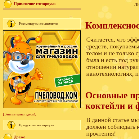
л
Применение тенториума
Комплекснос
Рекомендуем ознакомится
Считается, что эф
средств, покупаемы
телом и не только 
была и есть под ру
отношении натурал
нанотехнологиях, 
Основные пр
коктейли и 
[Ваш материал здесь!]
В данной статье мы
Продукция тенториума
должен соблюдать 
прочтения!
Драже