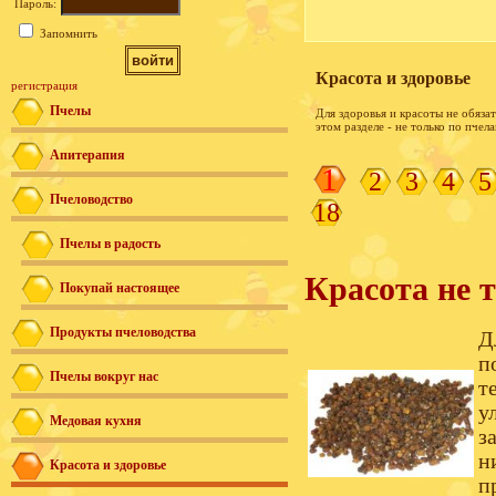
Пароль:
Запомнить
Красота и здоровье
регистрация
Пчелы
Для здоровья и красоты не обяза
этом разделе - не только по пчел
Апитерапия
1
2
3
4
5
Пчеловодство
18
Пчелы в радость
Красота не т
Покупай настоящее
Продукты пчеловодства
Д
п
Пчелы вокруг нас
т
у
Медовая кухня
з
н
Красота и здоровье
п