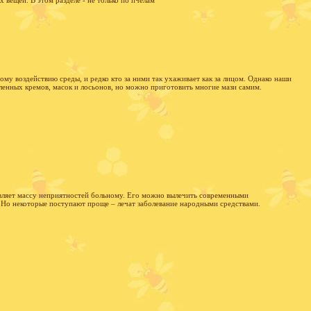
 вещей. В этом разделе - не только по пчелам
ому воздействию среды, и редко кто за ними так ухаживает как за лицом. Однако наши
енных кремов, масок и лосьонов, но можно приготовить многие мази самим.
тавляет массу неприятностей больному. Его можно вылечить современными
 Но некоторые поступают проще – лечат заболевание народными средствами.