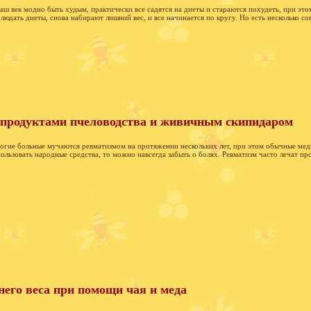
аш век модно быть худым, практически все садятся на диеты и стараются похудеть, при эт
людать диеты, снова набирают лишний вес, и все начинается по кругу. Но есть несколько сов
 продуктами пчеловодства и живичным скипидаром
гие больные мучаются ревматизмом на протяжении нескольких лет, при этом обычные меди
ользовать народные средства, то можно навсегда забыть о болях. Ревматизм часто лечат 
его веса при помощи чая и меда