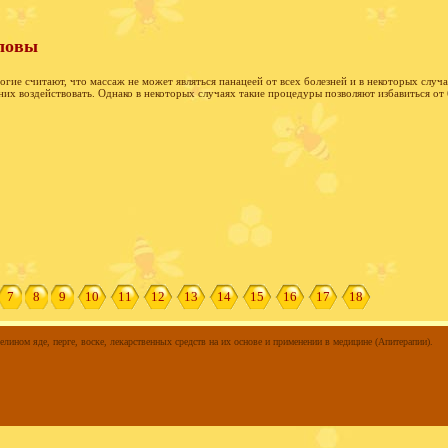
ловы
гие считают, что массаж не может являться панацеей от всех болезней и в некоторых случа
них воздействовать. Однако в некоторых случаях такие процедуры позволяют избавиться от
7
8
9
10
11
12
13
14
15
16
17
18
елином яде, перге, воске, лекарственных средств на их основе и применении в медицине (Апитерапии).