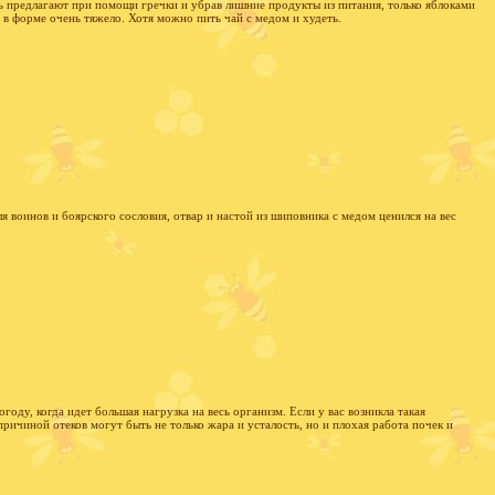
 предлагают при помощи гречки и убрав лишние продукты из питания, только яблоками
бя в форме очень тяжело. Хотя можно пить чай с медом и худеть.
 воинов и боярского сословия, отвар и настой из шиповника с медом ценился на вес
оду, когда идет большая нагрузка на весь организм. Если у вас возникла такая
причиной отеков могут быть не только жара и усталость, но и плохая работа почек и