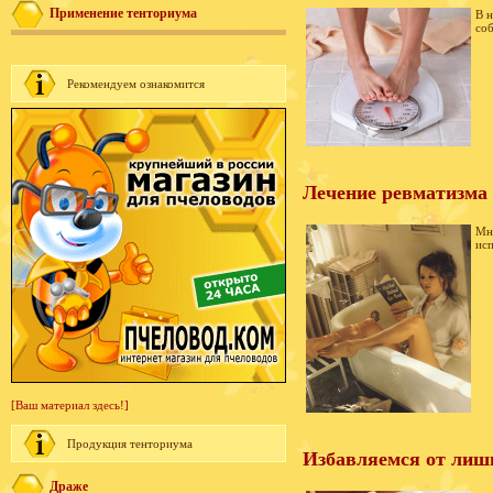
Применение тенториума
В н
соб
Рекомендуем ознакомится
Лечение ревматизма
Мно
исп
[Ваш материал здесь!]
Продукция тенториума
Избавляемся от лишн
Драже