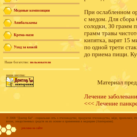
Медовые композиции
При ослабленном ор
с медом. Для сбора
Апибальзамы
солодки, 30 грамм 
грамм травы чистот
Крема-мази
кипятка, варят 15 
по одной трети стак
Уход за кожей
до приема пищи. Ку
Наше богатство:
пользователи
наша кнопка:
Материал пред
Лечение заболеван
<<< Лечение панкр
© 2008 "Доктор Би" - социальная сеть о пчеловодстве, продуктах пчеловодства, мёде, прополисе, пч
воске, лекарственных средств на их основе и применении в медицине (Апитерапии).
реклама на сайте