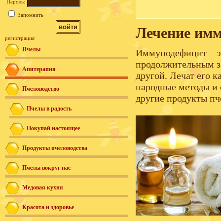
Пароль:
Запомнить
Лечение им
регистрация
Пчелы
Иммунодефицит – э
продолжительным за
Апитерапия
другой. Лечат его к
народные методы и 
Пчеловодство
другие продукты пч
Пчелы в радость
Покупай настоящее
Продукты пчеловодства
Пчелы вокруг нас
Медовая кухня
Красота и здоровье