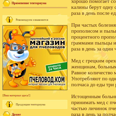
хорошо помогает со
Применение тенториума
калины берут одну 
раза в день после е
Рекомендуем ознакомится
При частых болезня
прополисом и пыльц
процентного пропол
граммами пыльцы и
раза в день за один 
Мед с грецким оре
женщинам, больным 
Равное количество 
Употребляют по одн
полчаса до еды три 
Истощенным больны
[Ваш материал здесь!]
принимать мед с пч
Продукция тенториума
частью личинок пче
раза в день за полча
Драже