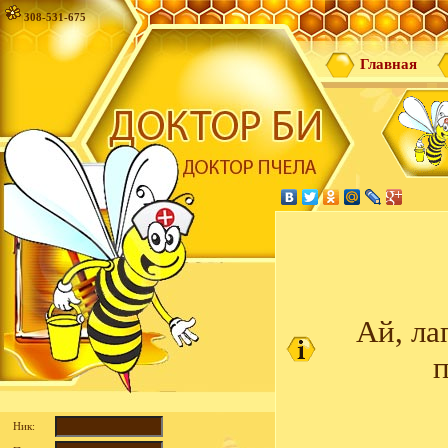
308-531-675
Главная
Ай, ла
п
Ник: