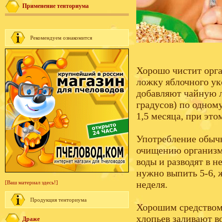
Применение тенториума
Рекомендуем ознакомится
Хорошо чистит орга
ложку яблочного ук
добавляют чайную л
градусов) по одному
1,5 месяца, при эт
Употребление обычн
очищению организма
воды и разводят в н
нужно выпить 5-6, 
неделя.
[Ваш материал здесь!]
Продукция тенториума
Хорошим средством 
хлопьев заливают в
Драже