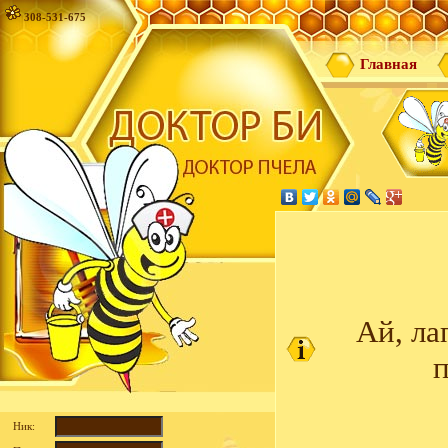
308-531-675
Главная
Ай, ла
п
Ник: