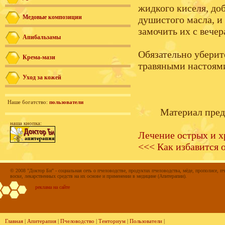
жидкого киселя, до
Медовые композиции
душистого масла, и 
замочить их с вечер
Апибальзамы
Обязательно уберит
Крема-мази
травяными настоям
Уход за кожей
Наше богатство:
пользователи
Материал пред
наша кнопка:
Лечение острых и 
<<< Как избавится 
© 2008 "Доктор Би" - социальная сеть о пчеловодстве, продуктах пчеловодства, мёде, прополисе, пч
воске, лекарственных средств на их основе и применении в медицине (Апитерапии).
реклама на сайте
Главная
|
Апитерапия
|
Пчеловодство
|
Тенториум
|
Пользователи
|