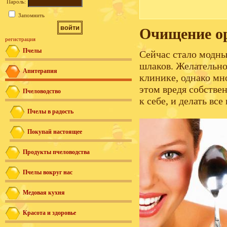
Пароль:
Запомнить
Очищение ор
регистрация
Пчелы
Сейчас стало модны
шлаков. Желательно
Апитерапия
клинике, однако мн
этом вредя собстве
Пчеловодство
к себе, и делать все
Пчелы в радость
Покупай настоящее
Продукты пчеловодства
Пчелы вокруг нас
Медовая кухня
Красота и здоровье