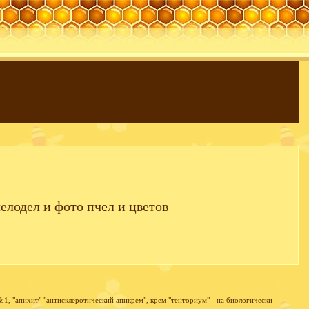
елодел и фото пчел и цветов
№1, "апихит" "антисклеротический апикрем", крем "тенториум" - на биологически