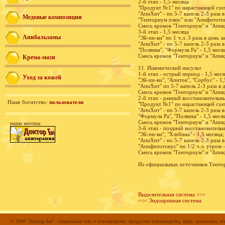
2-й этап - 1,5 месяца
"Продукт №1" по нарастающей схеме
"АпиХит" - по 5-7 капель 2-3 раза в
Медовые композиции
"Тенториум плюс" или "Апифитотону
Смесь кремов "Тенториум" и "Апикре
3-й этап - 1,5 месяца
Апибальзамы
"Эй-пи-ви" по 1 ч.л. 3 раза в день з
"АпиХит" - по 5-7 капель 2-3 раза в
"Полянка", "Формула Ра" - 1,5 меся
Смесь кремов "Тенториум" и "Апикре
Крема-мази
11. Ишемический инсульт
1-й этап - острый период - 1,5 мес
Уход за кожей
"Эй-пи-ви", "Апиток", "Сорбус" - 1,
"АпиХит" по 5-7 капель 2-3 раза в д
Смесь кремов "Тенториум" и "Апикр
2-й этап - ранний восстановительн
Наше богатство:
пользователи
"Продукт №1" по нарастающей схем
"АпиХит" - по 5-7 капель 2-3 раза в
"Формула Ра", "Полянка" - 1,5 меся
Смесь кремов "Тенториум" и "Апикре
наша кнопка:
3-й этап - поздний восстановитель
"Эй-пи-ви", "Хлебина" - 1,5 месяца;
"АпиХит" - по 5-7 капель 2-3 раза в
"Апифитотонус" по 1/2 ч.л. утром -
Смесь кремов "Тенториум" и "Апикре
Из официальных источников Тенто
Выделительная система >>>
<<< Эндокринная система
© 2008 "Доктор Би" - социальная сеть о пчеловодстве, продуктах пчеловодства, мёде, прополисе, пч