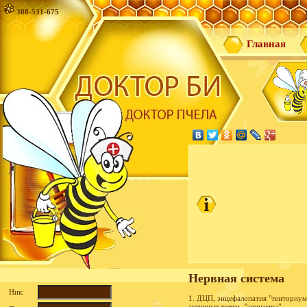
308-531-675
Главная
Нервная система
Ник:
1. ДЦП, энцефалопатия "тенториум 
активные точки. "апицампа"