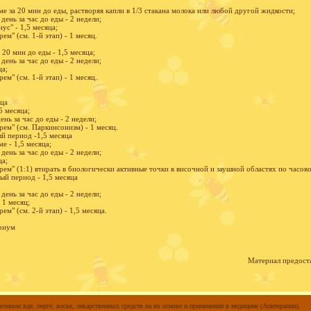
 за 20 мин до еды, растворяя капли в 1/3 стакана молока или любой другой жидкости;
 день за час до еды - 2 недели;
с" - 1,5 месяца;
м" (см. 1-й этап) - 1 месяц.
а 20 мин до еды - 1,5 месяца;
 день за час до еды - 2 недели;
ца;
м" (см. 1-й этап) - 1 месяц.
яца
5 месяца;
ень за час до еды - 2 недели;
ем" (см. Паркинсонизм) - 1 месяц.
ый период -1,5 месяца
е - 1,5 месяца;
 день за час до еды - 2 недели;
ца;
м" (1:1) втирать в биологически активные точки в височной и заушной областях по часовой 
ный период - 1,5 месяца
 день за час до еды - 2 недели;
 1 месяц;
м" (см. 2-й этап) - 1,5 месяца.
риум
Материал предост
елином яде, перге, воске, лекарственных средств на их основе и применении в медицине (Апитерапии).