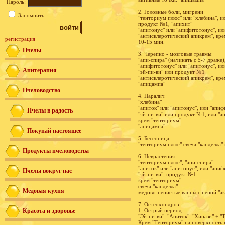
Пароль:
2. Головные боли, мигрени
Запомнить
"тенториум плюс" или "хлебина", ил
продукт №1, "апихит"
"апитонус" или "апифитотонус", ил
"антисклеротический апикрем", кре
регистрация
10-15 мин.
Пчелы
3. Черепно - мозговые травмы
"апи-спира" (начинать с 5-7 драже)
"апифитотонус" или "апитонус", или
Апитерапия
"эй-пи-ви" или продукт №1
"антисклеротический апикрем", кре
"апицампа"
Пчеловодство
4. Паралич
"хлебина"
"апиток" или "апитонус", или "апи
Пчелы в радость
"эй-пи-ви" или продукт №1, или "а
крем "тенториум"
"апицампа"
Покупай настоящее
5. Бессоница
"тенториум плюс" свеча "канделла"
Продукты пчеловодства
6. Неврастения
"тенториум плюс", "апи-спира"
"апиток" или "апитонус", или "апи
Пчелы вокруг нас
"эй-пи-ви", продукт №1
крем "тенториум"
свеча "канделла"
Медовая кухня
медово-пенистые ванны с пеной "ак
7. Остеохондроз
Красота и здоровье
1. Острый период
"Эй-пи-ви", "Апиток", "Хинази" + "
Крем "Тенториум" на поверхность 