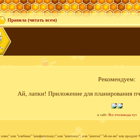
Правила (читать всем)
Рекомендуем:
Ай, лапки! Приложение для планирования пч
и сайт:
Все пчеловоды тут
плюс" или "хлебина" "апифитотонус" или "апитонус", или "апиток" "эй-пи-ви" или продукт 