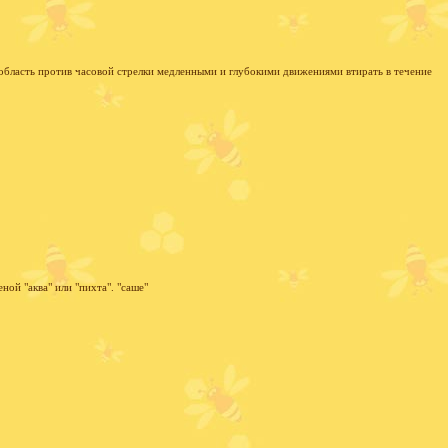
я область против часовой стрелки медленными и глубокими движениями втирать в течение
ной "аква" или "пихта". "саше"