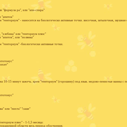
и "формула ра", или "апи-спира"
и "апиток"
м "тенториум" - наносится на биологически активные точки. височная, затылочная, заушна
, "хлебина" или "тенториум плюс"
 "апиток", или "полянка"
м "тенториум" -биологически активные точки.
фитотонус"
пихит"
 на 10-15 минут зажечь. крем "тенториум" (горошину) под язык. медово-пенистые ванны с пе
фитотонус"
ва" или "пихта" "саше"
Тенториум плюс" - 1-1,5 месяца:
пораженной области весь период обострения;