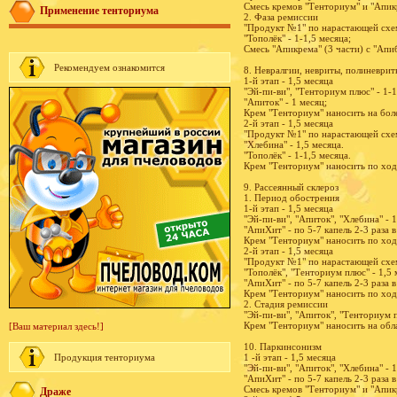
Смесь кремов "Тенториум" и "Апикр
Применение тенториума
2. Фаза ремиссии
"Продукт №1" по нарастающей схем
"Тополёк" - 1-1,5 месяца;
Смесь "Апикрема" (3 части) с "Апи
Рекомендуем ознакомится
8. Невралгии, невриты, полиневрит
1-й этап - 1,5 месяца
"Эй-пи-ви", "Тенториум плюс" - 1-1
"Апиток" - 1 месяц;
Крем "Тенториум" наносить на болев
2-й этап - 1,5 месяца
"Продукт №1" по нарастающей схем
"Хлебина" - 1,5 месяца.
"Тополёк" - 1-1,5 месяца.
Крем "Тенториум" наносить по ходу
9. Рассеянный склероз
1. Период обострения
1-й этап - 1,5 месяца
"Эй-пи-ви", "Апиток", "Хлебина" - 1
"АпиХит" - по 5-7 капель 2-3 раза в
Крем "Тенториум" наносить по ход
2-й этап - 1,5 месяца
"Продукт №1" по нарастающей схем
"Тополёк", "Тенториум плюс" - 1,5 
"АпиХит" - по 5-7 капель 2-3 раза в
Крем "Тенториум" наносить по ход
2. Стадия ремиссии
"Эй-пи-ви", "Апиток", "Тенториум п
Крем "Тенториум" наносить на облас
[Ваш материал здесь!]
10. Паркинсонизм
Продукция тенториума
1 -й этап - 1,5 месяца
"Эй-пи-ви", "Апиток", "Хлебина" - 1
"АпиХит" - по 5-7 капель 2-3 раза в
Смесь кремов "Тенториум" и "Апикр
Драже