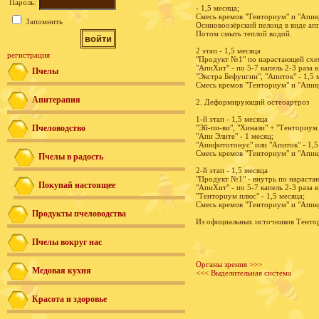
Пароль:
- 1,5 месяца;
Смесь кремов "Тенториум" и "Апикре
Запомнить
Осиновоозёрский пелоид в виде апп
Потом смыть теплой водой.
2 этап - 1,5 месяца
регистрация
"Продукт №1" по нарастающей схе
"АпиХит" - по 5-7 капель 2-3 раза в
Пчелы
"Экстра Бефунгин", "Апиток" - 1,5 
Смесь кремов "Тенториум" и "Апикр
Апитерапия
2. Деформирующий остеоартроз
1-й этап - 1,5 месяца
Пчеловодство
"Эй-пи-ви", "Хинази" + "Тенториум 
"Апи Элите" - 1 месяц;
"Апифитотонус" или "Апиток" - 1,5
Смесь кремов "Тенториум" и "Апикр
Пчелы в радость
2-й этап - 1,5 месяца
"Продукт №1" - внутрь по нараста
Покупай настоящее
"АпиХит" - по 5-7 капель 2-3 раза в
"Тенториум плюс" - 1,5 месяца;
Смесь кремов "Тенториум" и "Апикр
Продукты пчеловодства
Из официальных источников Тенто
Пчелы вокруг нас
Органы зрения >>>
Медовая кухня
<<< Выделительная система
Красота и здоровье