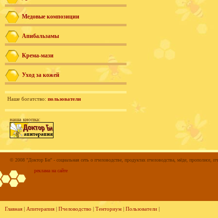
Медовые композиции
Апибальзамы
Крема-мази
Уход за кожей
Наше богатство:
пользователи
наша кнопка:
© 2008 "Доктор Би" - социальная сеть о пчеловодстве, продуктах пчеловодства, мёде, прополисе, пч
реклама на сайте
Главная
|
Апитерапия
|
Пчеловодство
|
Тенториум
|
Пользователи
|