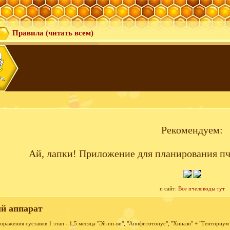
Правила (читать всем)
Рекомендуем:
Ай, лапки! Приложение для планирования пч
и сайт:
Все пчеловоды тут
й аппарат
оражения суставов 1 этап - 1,5 месяца "Эй-пи-ви", "Апифитотонус", "Хинази" + "Тенториум