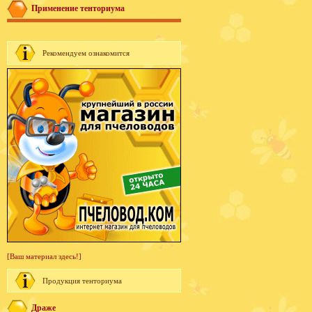
Применение тенториума
Рекомендуем ознакомится
[Ваш материал здесь!]
Продукция тенториума
Драже