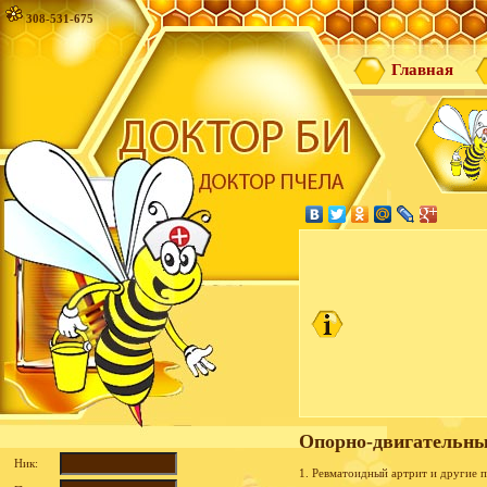
308-531-675
Главная
Опорно-двигательны
Ник:
1. Ревматоидный артрит и другие п