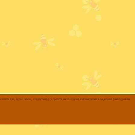
елином яде, перге, воске, лекарственных средств на их основе и применении в медицине (Апитерапии).