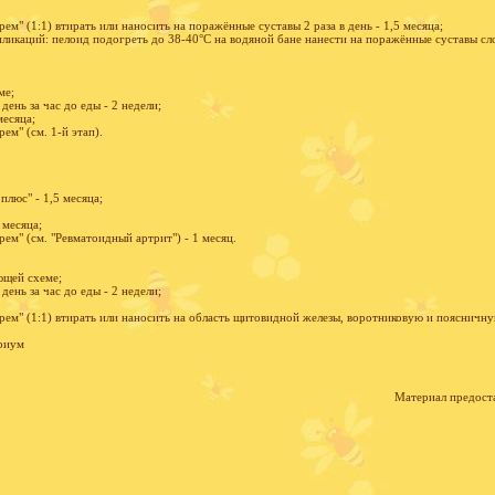
м" (1:1) втирать или наносить на поражённые суставы 2 раза в день - 1,5 месяца;
ликаций: пелоид подогреть до 38-40°С на водяной бане нанести на поражённые суставы сло
ме;
 день за час до еды - 2 недели;
месяца;
ем" (см. 1-й этап).
плюс" - 1,5 месяца;
 месяца;
ем" (см. "Ревматоидный артрит") - 1 месяц.
ющей схеме;
 день за час до еды - 2 недели;
ем" (1:1) втирать или наносить на область щитовидной железы, воротниковую и поясничную 
риум
Материал предост