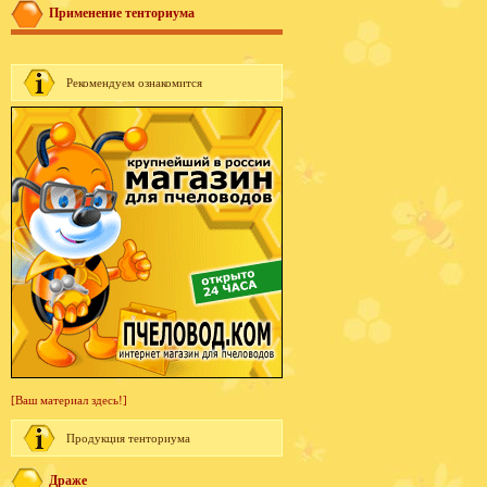
Применение тенториума
Рекомендуем ознакомится
[Ваш материал здесь!]
Продукция тенториума
Драже