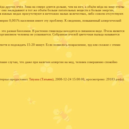
да других пчёл. Зима на севере длится дольше, чем на юге, а объём мёда на зиму пчёлы
у они закладывают в тот же объём больше питательных веществ и больше энергии,
в южных медах присутствуют в ничтожно малых количествах, либо совсем отсутствуют.
имерно 0,001% населения имеет эту проблему. К сведению, повышенный аллергический
 это разная биохимия. В растении гликозиды находятся в связанном виде. Пчела является
организмом человека не усваивается. Собранная пчелой цветочная пыльца называется
гтя и подождать 15-20 минут. Если появилось покраснение, зуд или схожие с этими
 такие случаи, что даже при наличии аллергии на мед, человек совершенно спокойно
териал предоставил:
Tatyana (Татьяна)
, 2008-12-24 15:00:00, просмотрено: 29183 раз(а).