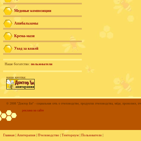
Медовые композиции
Апибальзамы
Крема-мази
Уход за кожей
Наше богатство:
пользователи
наша кнопка:
© 2008 "Доктор Би" - социальная сеть о пчеловодстве, продуктах пчеловодства, мёде, прополисе, пч
реклама на сайте
Главная
|
Апитерапия
|
Пчеловодство
|
Тенториум
|
Пользователи
|