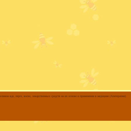
елином яде, перге, воске, лекарственных средств на их основе и применении в медицине (Апитерапии).