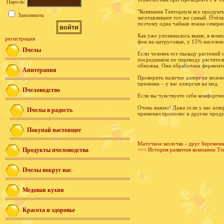
Пароль:
"Компания Тенториум все продукты 
Запомнить
заготавливают тот же самый. Пчёла
поэтому одна чайная ложка северн
Как уже упоминалось выше, в комп
регистрация
фон на цитрусовые, у 15% населени
Пчелы
Если человек ест пыльцу растений с
посредником по переводу раститель
обножка. Она обработана фермента
Апитерапия
Проверить наличие аллергии можно
признаки – у вас аллергия на мед.
Пчеловодство
Если вы чувствуете себя комфортно
Очень важно! Даже если у вас алле
Пчелы в радость
применял прополис и другие проду
Покупай настоящее
Маточное молочко - друг беремен
Продукты пчеловодства
<<< История развития компании Т
Пчелы вокруг нас
Медовая кухня
Красота и здоровье