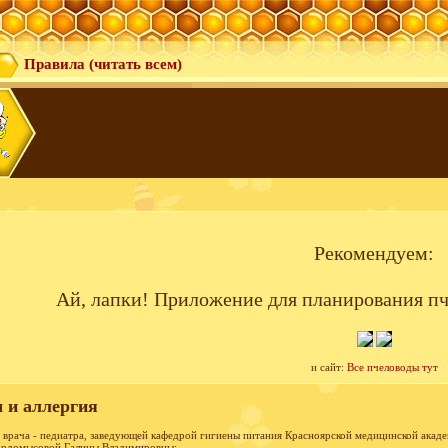
Правила (читать всем)
Рекомендуем:
Ай, лапки! Приложение для планирования пч
и сайт:
Все пчеловоды тут
 и аллергия
врача - педиатра, заведующей кафедрой гигиены питания Красноярской медицинской акаде
ордомысовой Галины Владимировны: