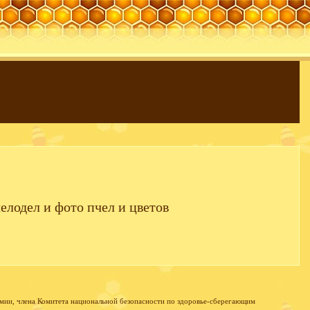
елодел и фото пчел и цветов
мии, члена Комитета национальной безопасности по здоровье-сберегающим