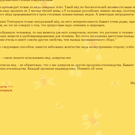
производит только из мёда северных пчёл. Такой мёд по биологической активности выше мё
м надо прожить не 3 месяца тёплой зимы, а 9 холодных российских зимних месяца, поэтом
ого мёда приравнивается к трем столовым ложкам южных медов. А некоторые ингредиенты 
ании Тенториум только натуральный мёд, на него непереносимость бывает очень редко, пр
я, но это не говорит о том, что цитрусовые надо отменять и запрещать.
обранную человеком, то она является для него аллергеном, потому что растение и человек –
ных веществ в удобоваривариваемые для человека. Без этого посредника цветочная пыльца 
ми пчелы и имеет совсем другие свойства, чем пыльца промышленного сбора."
 следующим способом: нанести небольшое количество меда на внутреннюю сторону сгиба ло
 – смело можете использовать мед, аллергии нет.
ргия на мед – не обязательно, что у вас аллергия на другие продукты пчеловодства. Бывают
кты пчеловодства. Каждый организм индивидуален. Помните об этом.
Ма
ности >>>
енториум