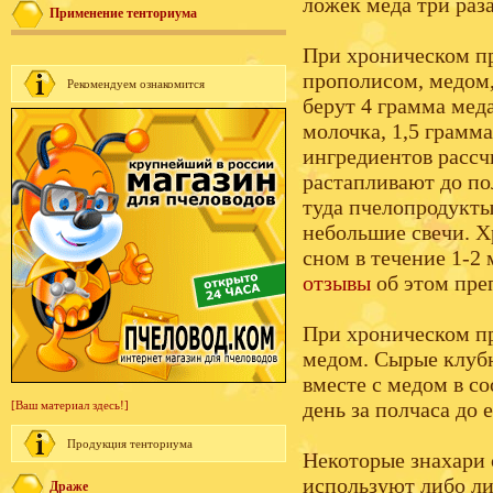
ложек меда три раза
Применение тенториума
При хроническом пр
прополисом, медом,
Рекомендуем ознакомится
берут 4 грамма мед
молочка, 1,5 грамм
ингредиентов рассч
растапливают до по
туда пчелопродукт
небольшие свечи. Х
сном в течение 1-2
отзывы
об этом преп
При хроническом пр
медом. Сырые клуб
вместе с медом в с
день за полчаса до 
[Ваш материал здесь!]
Продукция тенториума
Некоторые знахари 
используют либо ли
Драже