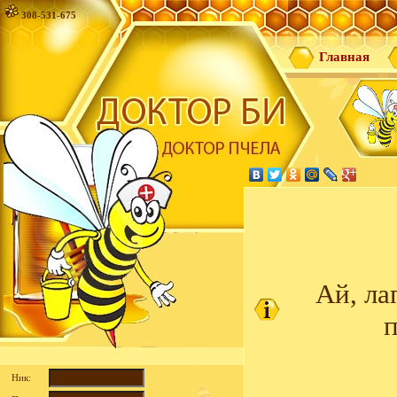
308-531-675
Главная
Ай, ла
п
Ник: