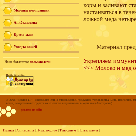
коры и заливают ст
Медовые композиции
настаиваться в тече
ложкой меда четыре 
Апибальзамы
Крема-мази
Материал пред
Уход за кожей
Укрепляем иммунит
Наше богатство:
пользователи
<<< Молоко и мед о
наша кнопка:
© 2008 "Доктор Би" - социальная сеть о пчеловодстве, продуктах пчеловодства, мёде, прополисе, пч
воске, лекарственных средств на их основе и применении в медицине (Апитерапии).
реклама на сайте
Главная
|
Апитерапия
|
Пчеловодство
|
Тенториум
|
Пользователи
|