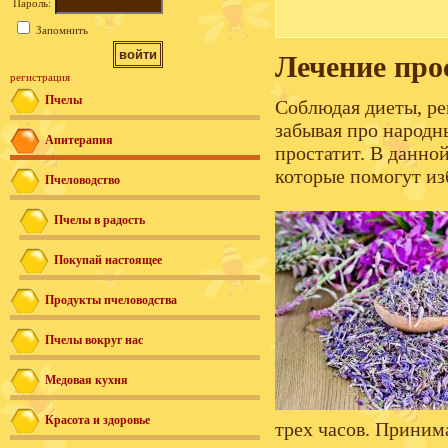
Пароль:
Запомнить
Лечение про
регистрация
Пчелы
Соблюдая диеты, ре
забывая про народ
Апитерапия
простатит. В данно
которые помогут из
Пчеловодство
Пчелы в радость
Покупай настоящее
Продукты пчеловодства
Пчелы вокруг нас
Медовая кухня
Красота и здоровье
трех часов. Приним