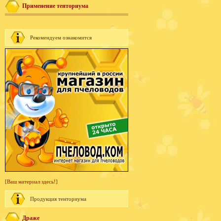
Применение тенториума
Рекомендуем ознакомится
[Ваш материал здесь!]
Продукция тенториума
Драже