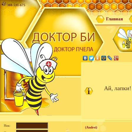
308-531-675
Главная
Ай, лапки!
Ник:
(Andrei)