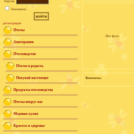
Пароль:
Запомнить
регистрация
Пчелы
Нет фото
Апитерапия
Пчеловодство
Пчелы в радость
Покупай настоящее
Контакты:
Продукты пчеловодства
Пчелы вокруг нас
Медовая кухня
Красота и здоровье