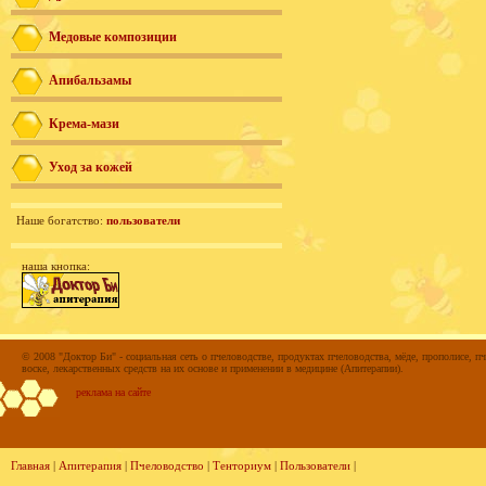
Медовые композиции
Апибальзамы
Крема-мази
Уход за кожей
Наше богатство:
пользователи
наша кнопка:
© 2008 "Доктор Би" - социальная сеть о пчеловодстве, продуктах пчеловодства, мёде, прополисе, пч
воске, лекарственных средств на их основе и применении в медицине (Апитерапии).
реклама на сайте
Главная
|
Апитерапия
|
Пчеловодство
|
Тенториум
|
Пользователи
|