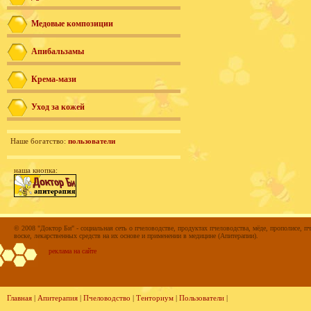
Медовые композиции
Апибальзамы
Крема-мази
Уход за кожей
Наше богатство:
пользователи
наша кнопка:
© 2008 "Доктор Би" - социальная сеть о пчеловодстве, продуктах пчеловодства, мёде, прополисе, пч
воске, лекарственных средств на их основе и применении в медицине (Апитерапии).
реклама на сайте
Главная
|
Апитерапия
|
Пчеловодство
|
Тенториум
|
Пользователи
|