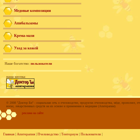
Медовые композиции
Апибальзамы
Крема-мази
Уход за кожей
Наше богатство:
пользователи
наша кнопка:
© 2008 "Доктор Би" - социальная сеть о пчеловодстве, продуктах пчеловодства, мёде, прополисе, пч
воске, лекарственных средств на их основе и применении в медицине (Апитерапии).
реклама на сайте
Главная
|
Апитерапия
|
Пчеловодство
|
Тенториум
|
Пользователи
|