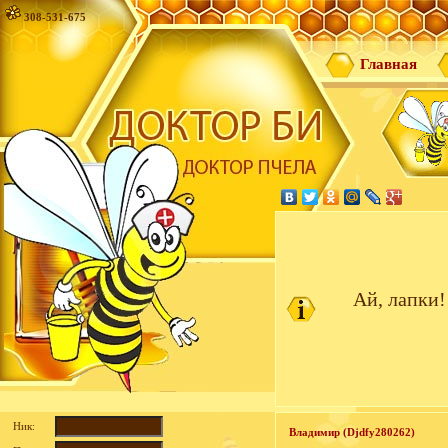
308-531-675
Главная
Ай, лапки!
Ник:
Владимир (Djdfy280262)