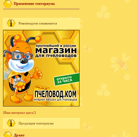
Применение тенториума
Рекомендуем ознакомится
[Ваш материал здесь!]
Продукция тенториума
Драже