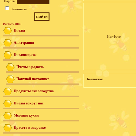
Пароль:
Запомнить
регистрация
Пчелы
Нет фото
Апитерапия
Пчеловодство
Пчелы в радость
Покупай настоящее
Контакты:
Продукты пчеловодства
Пчелы вокруг нас
Медовая кухня
Красота и здоровье