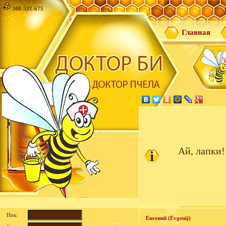
308-531-675
Главная
Ай, лапки!
Ник:
Евгений (Evgenij)