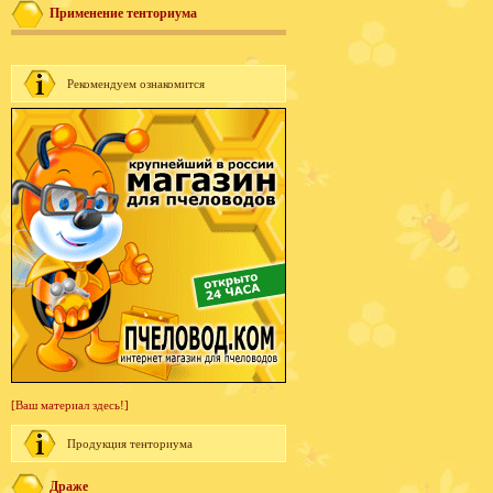
Применение тенториума
Рекомендуем ознакомится
[Ваш материал здесь!]
Продукция тенториума
Драже