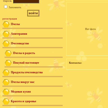
Пароль:
Запомнить
регистрация
Пчелы
Нет фото
Апитерапия
Пчеловодство
Пчелы в радость
Покупай настоящее
Контакты:
Продукты пчеловодства
Пчелы вокруг нас
Медовая кухня
Красота и здоровье