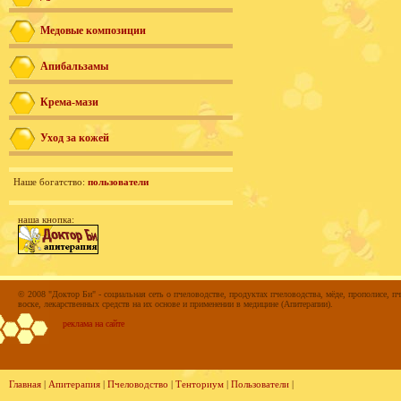
Медовые композиции
Апибальзамы
Крема-мази
Уход за кожей
Наше богатство:
пользователи
наша кнопка:
© 2008 "Доктор Би" - социальная сеть о пчеловодстве, продуктах пчеловодства, мёде, прополисе, пч
воске, лекарственных средств на их основе и применении в медицине (Апитерапии).
реклама на сайте
Главная
|
Апитерапия
|
Пчеловодство
|
Тенториум
|
Пользователи
|