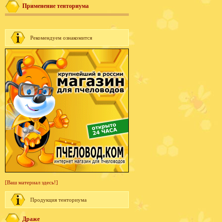
Применение тенториума
Рекомендуем ознакомится
[Ваш материал здесь!]
Продукция тенториума
Драже