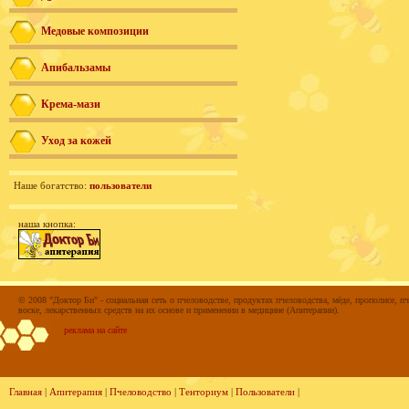
Медовые композиции
Апибальзамы
Крема-мази
Уход за кожей
Наше богатство:
пользователи
наша кнопка:
© 2008 "Доктор Би" - социальная сеть о пчеловодстве, продуктах пчеловодства, мёде, прополисе, пч
воске, лекарственных средств на их основе и применении в медицине (Апитерапии).
реклама на сайте
Главная
|
Апитерапия
|
Пчеловодство
|
Тенториум
|
Пользователи
|