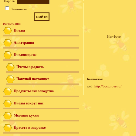
Пароль:
Запомнить
регистрация
Пчелы
Нет фото
Апитерапия
Пчеловодство
Пчелы в радость
Покупай настоящее
Контакты:
web:
http://doctorbee.ru/
Продукты пчеловодства
Пчелы вокруг нас
Медовая кухня
Красота и здоровье