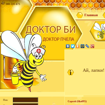
308-531-675
Главная
Ай, лапки!
Ник:
Сергей (fiks095)