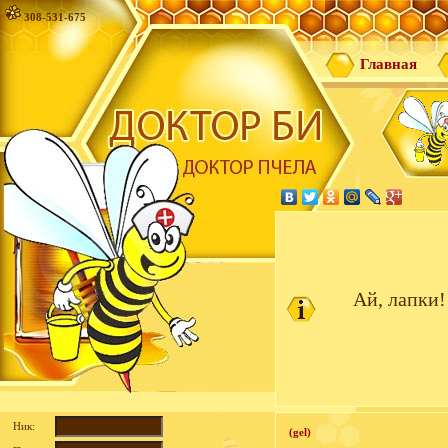
308-531-675
Главная
Ай, лапки!
Ник:
(gel)