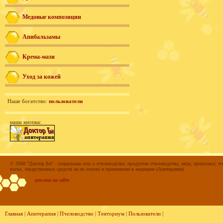
Медовые композиции
Апибальзамы
Крема-мази
Уход за кожей
Наше богатство:
пользователи
наша кнопка:
© 2008 "Доктор Би" - социальная сеть о пчеловодстве, продуктах пчеловодства, мёде, прополисе, пч
воске, лекарственных средств на их основе и применении в медицине (Апитерапии).
реклама на сайте
Главная
|
Апитерапия
|
Пчеловодство
|
Тенториум
|
Пользователи
|