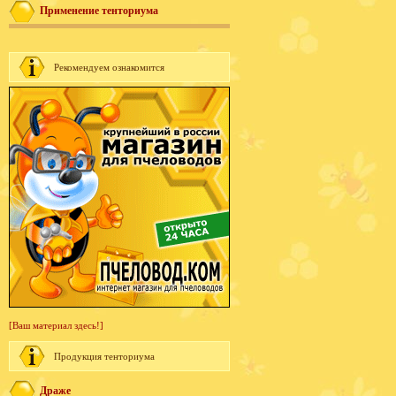
Применение тенториума
Рекомендуем ознакомится
[Ваш материал здесь!]
Продукция тенториума
Драже