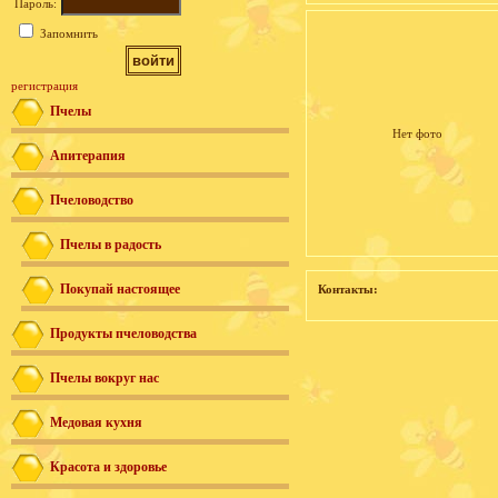
Пароль:
Запомнить
регистрация
Пчелы
Нет фото
Апитерапия
Пчеловодство
Пчелы в радость
Покупай настоящее
Контакты:
Продукты пчеловодства
Пчелы вокруг нас
Медовая кухня
Красота и здоровье