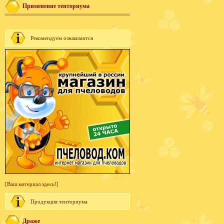
Применение тенториума
Рекомендуем ознакомится
[Ваш материал здесь!]
Продукция тенториума
Драже