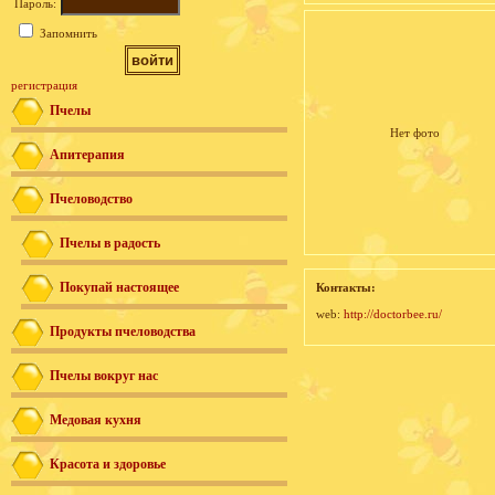
Пароль:
Запомнить
регистрация
Пчелы
Нет фото
Апитерапия
Пчеловодство
Пчелы в радость
Покупай настоящее
Контакты:
web:
http://doctorbee.ru/
Продукты пчеловодства
Пчелы вокруг нас
Медовая кухня
Красота и здоровье