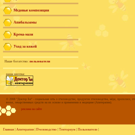
Медовые композиции
Апибальзамы
Крема-мази
Уход за кожей
Наше богатство:
пользователи
наша кнопка:
© 2008 "Доктор Би" - социальная сеть о пчеловодстве, продуктах пчеловодства, мёде, прополисе, пч
воске, лекарственных средств на их основе и применении в медицине (Апитерапии).
реклама на сайте
Главная
|
Апитерапия
|
Пчеловодство
|
Тенториум
|
Пользователи
|