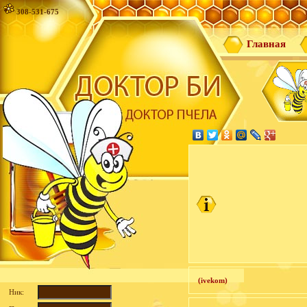
308-531-675
Главная
(ivekom)
Ник: