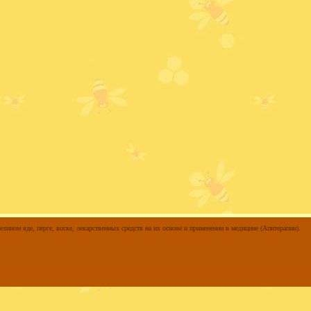
елином яде, перге, воске, лекарственных средств на их основе и применении в медицине (Апитерапии).