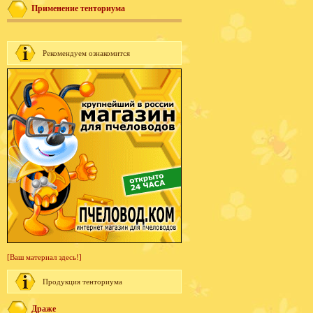
Применение тенториума
Рекомендуем ознакомится
[Ваш материал здесь!]
Продукция тенториума
Драже