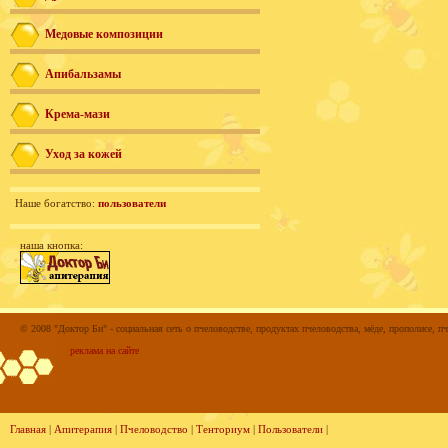
Медовые композиции
Апибальзамы
Крема-мази
Уход за кожей
Наше богатство:
пользователи
наша кнопка:
© 2008 "Доктор Би" - социальная сеть о пчеловодстве, продуктах пчеловодства, мёде, прополисе, пч
реклама на сайте
Главная
|
Апитерапия
|
Пчеловодство
|
Тенториум
|
Пользователи
|