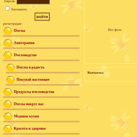
Пароль:
Запомнить
регистрация
Нет фото
Пчелы
Апитерапия
Пчеловодство
Пчелы в радость
Контакты:
Покупай настоящее
Продукты пчеловодства
Пчелы вокруг нас
Медовая кухня
Красота и здоровье