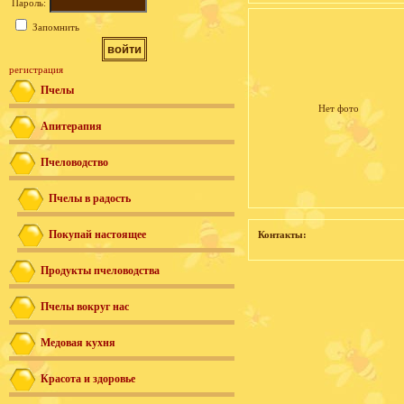
Пароль:
Запомнить
регистрация
Пчелы
Нет фото
Апитерапия
Пчеловодство
Пчелы в радость
Покупай настоящее
Контакты:
Продукты пчеловодства
Пчелы вокруг нас
Медовая кухня
Красота и здоровье