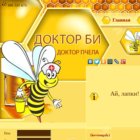
308-531-675
Главная
Ай, лапки!
Ник:
(kovtungaly)