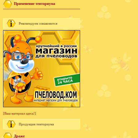
Применение тенториума
Рекомендуем ознакомится
[Ваш материал здесь!]
Продукция тенториума
Драже