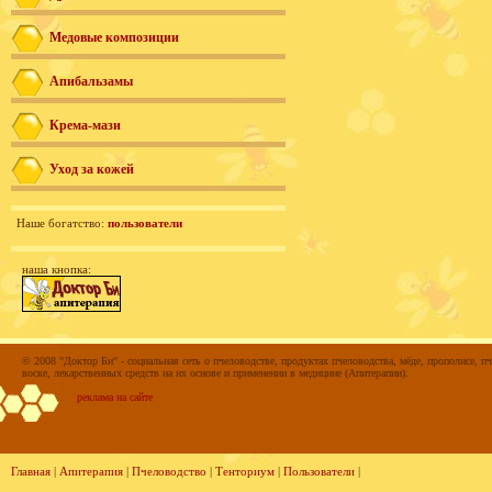
Медовые композиции
Апибальзамы
Крема-мази
Уход за кожей
Наше богатство:
пользователи
наша кнопка:
© 2008 "Доктор Би" - социальная сеть о пчеловодстве, продуктах пчеловодства, мёде, прополисе, пч
воске, лекарственных средств на их основе и применении в медицине (Апитерапии).
реклама на сайте
Главная
|
Апитерапия
|
Пчеловодство
|
Тенториум
|
Пользователи
|