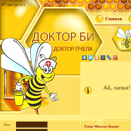
308-531-675
Главная
Ай, лапки!
Ник:
Елена Михеева (lenam)