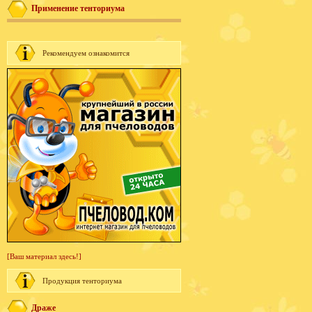
Применение тенториума
Рекомендуем ознакомится
[Ваш материал здесь!]
Продукция тенториума
Драже