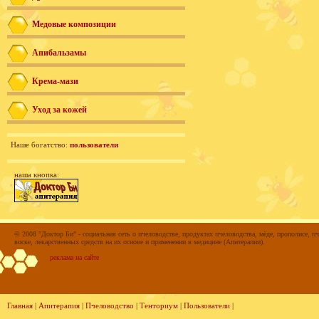
Медовые композиции
Апибальзамы
Крема-мази
Уход за кожей
Наше богатство:
пользователи
наша кнопка:
© 2008 "Доктор Би" - социальная сеть о пчеловодстве, продуктах пчеловодства, мёде, прополисе, пч
воске, лекарственных средств на их основе и применении в медицине (Апитерапии).
реклама на сайте
Главная
|
Апитерапия
|
Пчеловодство
|
Тенториум
|
Пользователи
|