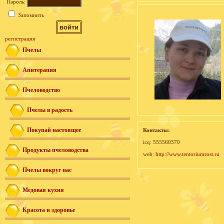
Пароль:
Запомнить
регистрация
Пчелы
Апитерапия
Пчеловодство
Пчелы в радость
Покупай настоящее
Контакты:
icq: 555560370
Продукты пчеловодства
web:
http://www.tentoriumrost.ru
Пчелы вокруг нас
Медовая кухня
Красота и здоровье