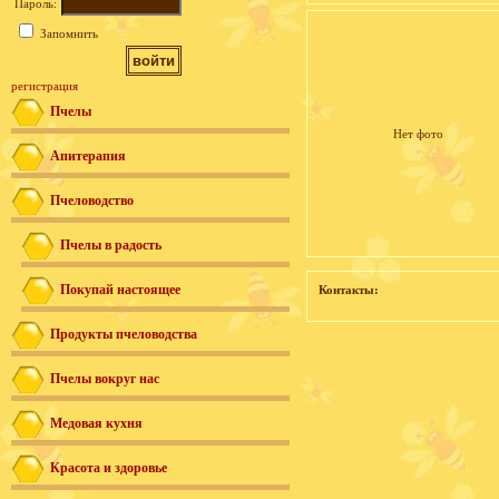
Пароль:
Запомнить
регистрация
Пчелы
Нет фото
Апитерапия
Пчеловодство
Пчелы в радость
Покупай настоящее
Контакты:
Продукты пчеловодства
Пчелы вокруг нас
Медовая кухня
Красота и здоровье