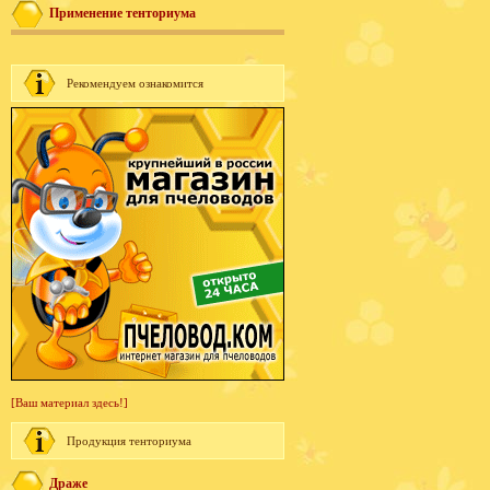
Применение тенториума
Рекомендуем ознакомится
[Ваш материал здесь!]
Продукция тенториума
Драже