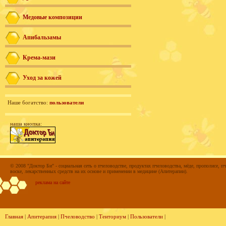
Медовые композиции
Апибальзамы
Крема-мази
Уход за кожей
Наше богатство:
пользователи
наша кнопка:
© 2008 "Доктор Би" - социальная сеть о пчеловодстве, продуктах пчеловодства, мёде, прополисе, пч
воске, лекарственных средств на их основе и применении в медицине (Апитерапии).
реклама на сайте
Главная
|
Апитерапия
|
Пчеловодство
|
Тенториум
|
Пользователи
|