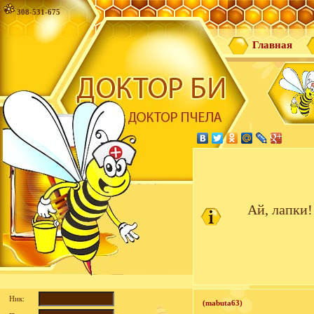
308-531-675
Главная
Ай, лапки!
Ник:
(mabuta63)