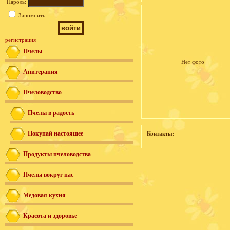
Пароль:
Запомнить
регистрация
Пчелы
Нет фото
Апитерапия
Пчеловодство
Пчелы в радость
Покупай настоящее
Контакты:
Продукты пчеловодства
Пчелы вокруг нас
Медовая кухня
Красота и здоровье