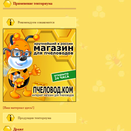
Применение тенториума
Рекомендуем ознакомится
[Ваш материал здесь!]
Продукция тенториума
Драже