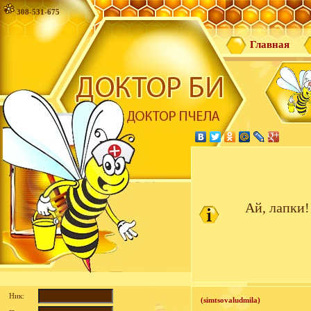
308-531-675
Главная
Ай, лапки!
Ник:
(simtsovaludmila)