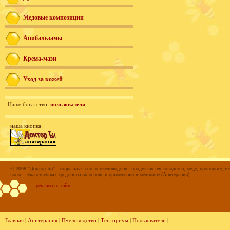
Медовые композиции
Апибальзамы
Крема-мази
Уход за кожей
Наше богатство:
пользователи
наша кнопка:
© 2008 "Доктор Би" - социальная сеть о пчеловодстве, продуктах пчеловодства, мёде, прополисе, пч
воске, лекарственных средств на их основе и применении в медицине (Апитерапии).
реклама на сайте
Главная
|
Апитерапия
|
Пчеловодство
|
Тенториум
|
Пользователи
|