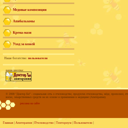
Медовые композиции
Апибальзамы
Крема-мази
Уход за кожей
Наше богатство:
пользователи
наша кнопка:
© 2008 "Доктор Би" - социальная сеть о пчеловодстве, продуктах пчеловодства, мёде, прополисе, пч
воске, лекарственных средств на их основе и применении в медицине (Апитерапии).
реклама на сайте
Главная
|
Апитерапия
|
Пчеловодство
|
Тенториум
|
Пользователи
|