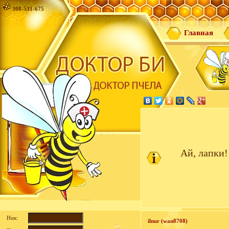
308-531-675
Главная
Ай, лапки!
Ник:
ilnur (wan8708)