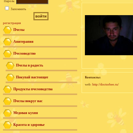
Пароль:
Запомнить
регистрация
Пчелы
Апитерапия
Пчеловодство
Пчелы в радость
Покупай настоящее
Контакты:
web:
http://doctorbee.ru/
Продукты пчеловодства
Пчелы вокруг нас
Медовая кухня
Красота и здоровье