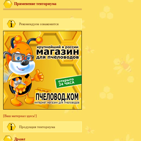
Применение тенториума
Рекомендуем ознакомится
[Ваш материал здесь!]
Продукция тенториума
Драже