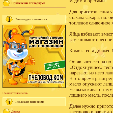
медом и орехами.
Применение тенториума
Для приготовления ча
стакана сахара, поло
Рекомендуем ознакомится
топленое сливочное 
Яйца взбивают вмест
замешивают пресное 
Комок теста должен 
Оставляют его на пол
«Отдохнувшее» тест
нарезают из него ла
В это время разогрет
масло опускают лапшу
Ее вытаскивают шумо
[Ваш материал здесь!]
лишнего масла, посл
Продукция тенториума
Далее нужно приготов
кастрюлю и варят до
Драже