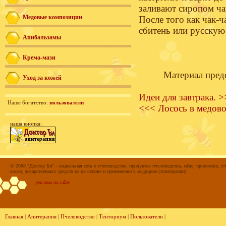
заливают сиропом ча
Медовые композиции
После того как чак-ч
сбитень или русскую
Апибальзамы
Крема-мази
Материал пред
Уход за кожей
Идеи для завтрака. 
Наше богатство:
пользователи
<<< Лосось в медов
наша кнопка:
© 2008 "Доктор Би" - социальная сеть о пчеловодстве, продуктах пчеловодства, мёде, прополисе, пч
воске, лекарственных средств на их основе и применении в медицине (Апитерапии).
реклама на сайте
Главная
|
Апитерапия
|
Пчеловодство
|
Тенториум
|
Пользователи
|