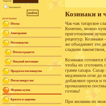
Пароль:
Запомнить
Козинаки и 
регистрация
Чак-чак татарское сл
Пчелы
Конечно, можно купит
приготовление лучш
Апитерапия
рецептур. Козинаки –
Пчеловодство
же объединяет эти дв
сладким лакомством,
Пчелы в радость
Козинаки готовятся б
Покупай настоящее
чтобы их сготовить 
грамм сахара. Сахар
Продукты пчеловодства
медленном огне до 
добавляют орехи и 
Пчелы вокруг нас
промазанную постным
Медовая кухня
готовы!
Красота и здоровье
При желании их можн