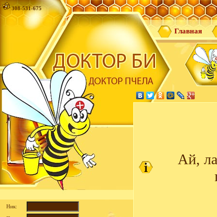
308-531-675
Главная
Ай, л
Ник: