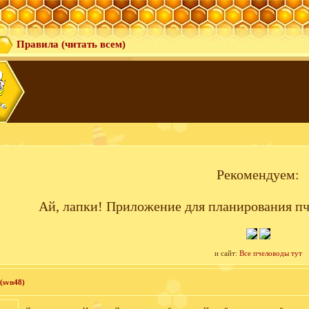
Правила (читать всем)
Рекомендуем:
Ай, лапки! Приложение для планирования пч
и сайт:
Все пчеловоды тут
(svn48)