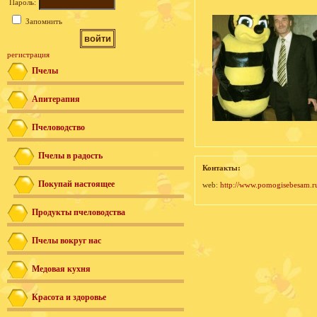
Пароль:
Запомнить
регистрация
Пчелы
Апитерапия
Пчеловодство
Пчелы в радость
Контакты:
Покупай настоящее
web:
http://www.pomogisebesam.r
Продукты пчеловодства
Пчелы вокруг нас
Медовая кухня
Красота и здоровье