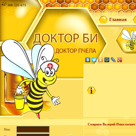
308-531-675
Главная
Смирнов Валерий Николаевич 
Ник: