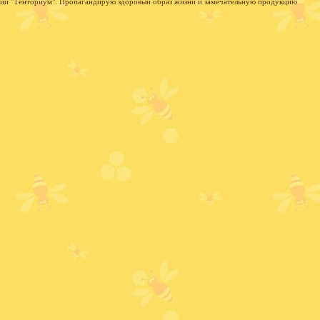
нии "Тенториум". Пропагандирую здоровый образ жизни и замечательную продукцию