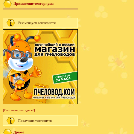
Применение тенториума
Рекомендуем ознакомится
[Ваш материал здесь!]
Продукция тенториума
Драже