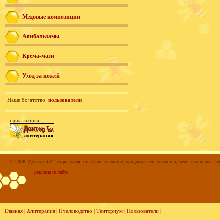
Медовые композиции
Апибальзамы
Крема-мази
Уход за кожей
Наше богатство:
пользователи
наша кнопка:
© 2008 "Доктор Би" - социальная сеть о пчеловодстве, продуктах пчеловодства, мёде, прополисе, пч
реклама на сайте
Главная
|
Апитерапия
|
Пчеловодство
|
Тенториум
|
Пользователи
|