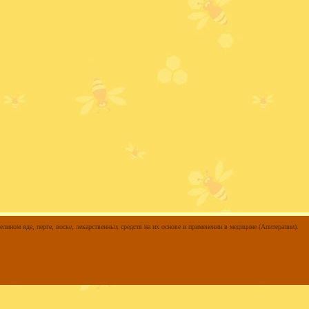
елином яде, перге, воске, лекарственных средств на их основе и применении в медицине (Апитерапии).