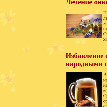
Лечение онк
П
л
х
в
О
х
Избавление 
народными 
В
и
н
к
О
с
с