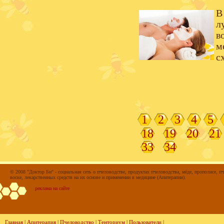
В
л
в
м
с
1
2
3
4
5
18
19
20
21
33
34
© 2008 "Доктор Би" - социальная сеть о пчеловодстве, продуктах пчеловодства, мёде, прополисе, пч
воске, лекарственных средств на их основе и применении в медицине (Апитерапии).
реклама на сайте
Главная
|
Апитерапия
|
Пчеловодство
|
Тенториум
|
Пользователи
|