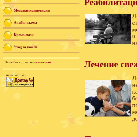
Реабилитаци
Медовые композиции
Л
с
Апибальзамы
м
Крема-мази
и
н
Уход за кожей
Лечение све
Наше богатство:
пользователи
наша кнопка:
Л
н
к
б
п
м
д