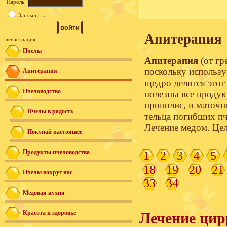
Пароль:
Запомнить
Апитерапия
регистрация
Пчелы
Апитерапия
(от гр
поскольку использу
Апитерапия
щедро делится этот
Пчеловодство
полезны все продук
прополис, и маточн
Пчелы в радость
тельца погибших пч
Лечение медом. Цел
Покупай настоящее
Продукты пчеловодства
1
2
3
4
5
18
19
20
21
Пчелы вокруг нас
33
34
Медовая кухня
Красота и здоровье
Лечение цир