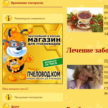
Применение тенториума
П
о
а
Рекомендуем ознакомится
п
п
з
Лечение заб
П
с
н
П
м
с
[Ваш материал здесь!]
ж
Продукция тенториума
Драже