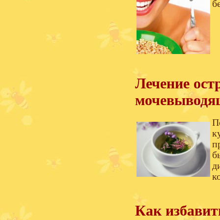
б
Лечение ост
мочевыводя
П
к
п
б
д
к
Как избавит