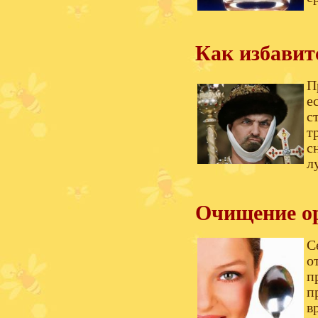
Как избавит
П
е
с
т
с
л
Очищение ор
С
о
п
п
в