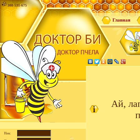
308-531-675
Главная
Ай, ла
п
Ник: