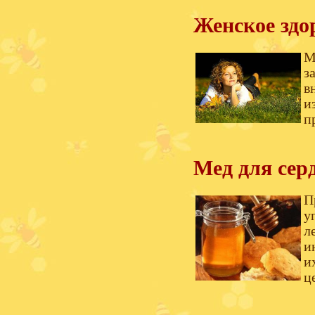
Женское здо
М
з
в
и
п
Мед для сер
П
у
л
и
и
ц