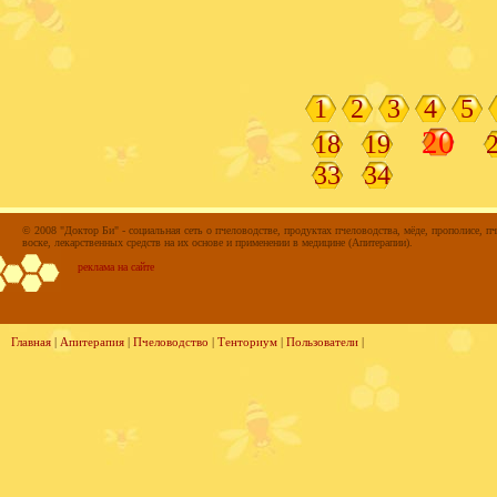
1
2
3
4
5
20
18
19
33
34
© 2008 "Доктор Би" - социальная сеть о пчеловодстве, продуктах пчеловодства, мёде, прополисе, пч
воске, лекарственных средств на их основе и применении в медицине (Апитерапии).
реклама на сайте
Главная
|
Апитерапия
|
Пчеловодство
|
Тенториум
|
Пользователи
|