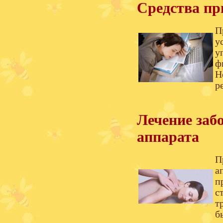
Средства пр
П
у
у
ф
Н
р
Лечение заб
аппарата
П
а
п
с
т
б