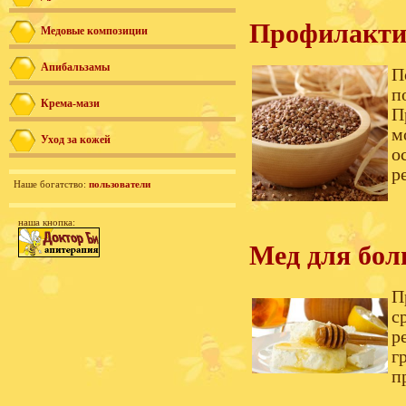
Профилактик
Медовые композиции
Апибальзамы
П
п
Крема-мази
П
м
Уход за кожей
о
р
Наше богатство:
пользователи
наша кнопка:
Мед для бол
П
с
р
г
п