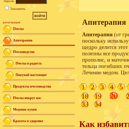
Пароль:
Запомнить
Апитерапия
регистрация
Пчелы
Апитерапия
(от гр
поскольку использу
Апитерапия
щедро делится этот
Пчеловодство
полезны все продук
прополис, и маточн
Пчелы в радость
тельца погибших пч
Лечение медом. Цел
Покупай настоящее
1
2
3
4
5
Продукты пчеловодства
20
18
19
Пчелы вокруг нас
33
34
Медовая кухня
Красота и здоровье
Как избавит