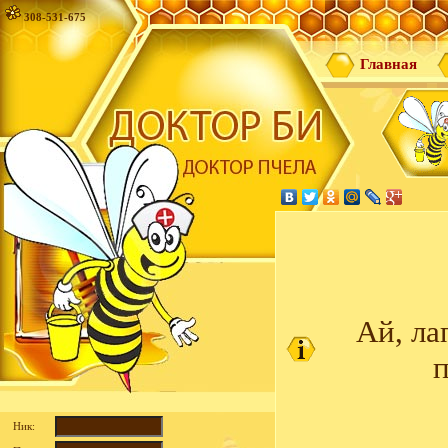
308-531-675
Главная
Ай, ла
п
Ник: