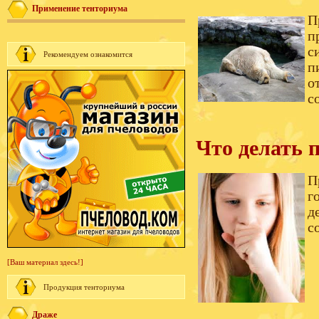
Применение тенториума
П
п
с
Рекомендуем ознакомится
п
о
с
Что делать 
П
г
д
с
[Ваш материал здесь!]
Продукция тенториума
Драже