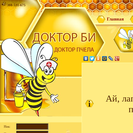
308-531-675
Главная
Ай, ла
п
Ник: