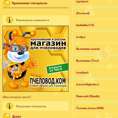
(sprinter)
Применение тенториума
(Pavelasd)
Рекомендуем ознакомится
(ludmilka174)
(volga)
Валентина (seneg)
Валентина (Tver)
(rezident)
(victor44gluchov)
Николай (Hinnik)
[Ваш материал здесь!]
Продукция тенториума
Татьяна (tanya2608)
Драже