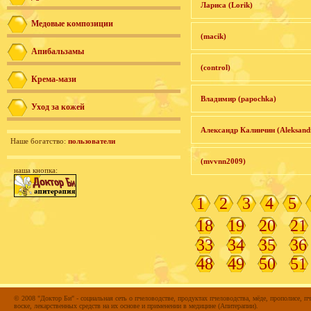
Лариса (Lorik)
Медовые композиции
(macik)
Апибальзамы
(control)
Крема-мази
Владимир (papochka)
Уход за кожей
Александр Калинчин (Aleksand
Наше богатство:
пользователи
(mvvnn2009)
наша кнопка:
1
2
3
4
5
18
19
20
21
33
34
35
36
48
49
50
51
© 2008 "Доктор Би" - социальная сеть о пчеловодстве, продуктах пчеловодства, мёде, прополисе, пч
воске, лекарственных средств на их основе и применении в медицине (Апитерапии).