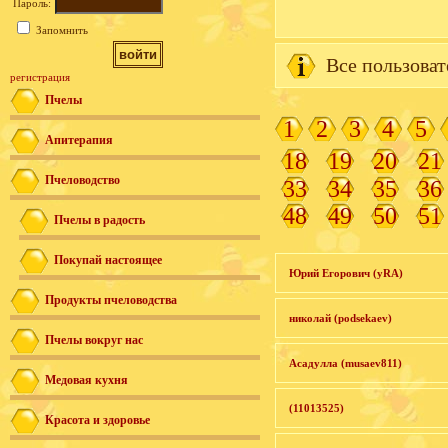
Пароль:
Запомнить
Все пользоват
регистрация
Пчелы
1
2
3
4
5
Апитерапия
18
19
20
21
Пчеловодство
33
34
35
36
48
49
50
51
Пчелы в радость
Покупай настоящее
Юрий Егорович (yRA)
Продукты пчеловодства
николай (podsekaev)
Пчелы вокруг нас
Асадулла (musaev811)
Медовая кухня
(11013525)
Красота и здоровье