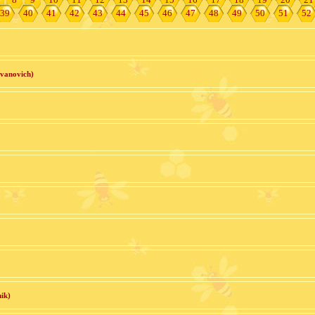
39
40
41
42
43
44
45
46
47
48
49
50
51
52
vanovich)
ik)