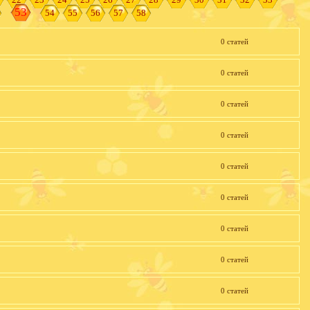
53
54
55
56
57
58
0 статей
0 статей
0 статей
0 статей
0 статей
0 статей
0 статей
0 статей
0 статей