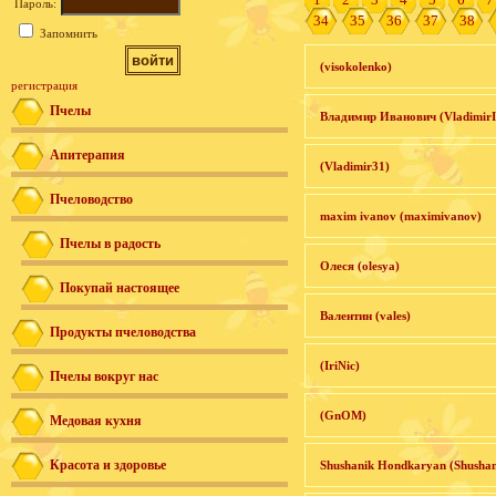
Пароль:
34
35
36
37
38
Запомнить
(visokolenko)
регистрация
Пчелы
Владимир Иванович (VladimirI
Апитерапия
(Vladimir31)
Пчеловодство
maxim ivanov (maximivanov)
Пчелы в радость
Олеся (olesya)
Покупай настоящее
Валентин (vales)
Продукты пчеловодства
(IriNic)
Пчелы вокруг нас
(GnOM)
Медовая кухня
Красота и здоровье
Shushanik Hondkaryan (Shushan