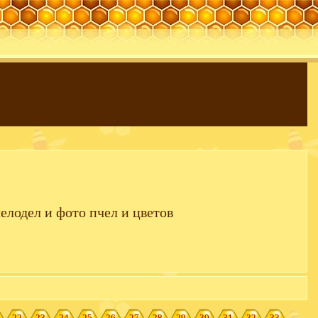
елодел и фото пчел и цветов
22
23
24
25
26
27
28
29
30
31
32
33