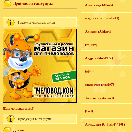
Применение тенториума
Александр (Alkab)
медова хата (upelos21)
Рекомендуем ознакомится
Алексей (Aleksey)
(rojkov)
Андрон (klub1972)
(gjkz)
станислав (stas1978)
Татьяна (avtostart)
[Ваш материал здесь!]
(bad)
Продукция тенториума
Александр (Cjkysirj44108)
Драже