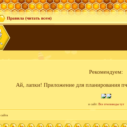
Правила (читать всем)
Рекомендуем:
Ай, лапки! Приложение для планирования пч
и сайт:
Все пчеловоды тут
 сайта
8
9
10
11
12
13
14
15
16
17
18
19
20
21