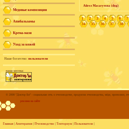
Айгел Масагутова (dog)
Медовые композиции
1
2
3
4
5
6
7
Апибальзамы
34
35
36
37
38
Крема-мази
Уход за кожей
Наше богатство:
пользователи
наша кнопка:
© 2008 "Доктор Би" - социальная сеть о пчеловодстве, продуктах пчеловодства, мёде, прополисе, пч
реклама на сайте
Главная
|
Апитерапия
|
Пчеловодство
|
Тенториум
|
Пользователи
|