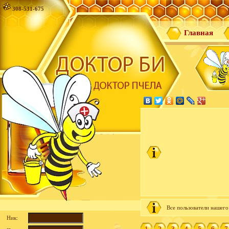
308-531-675
Главная
Все пользователи нашего
Ник:
1
2
3
4
5
6
7