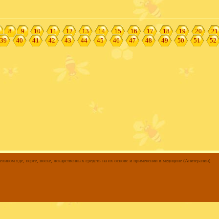
8
9
10
11
12
13
14
15
16
17
18
19
20
21
39
40
41
42
43
44
45
46
47
48
49
50
51
52
елином яде, перге, воске, лекарственных средств на их основе и применении в медицине (Апитерапии).