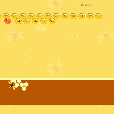
0 статей
22
23
24
25
26
27
28
29
30
31
32
33
53
54
55
56
57
58