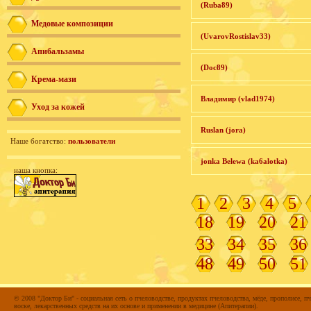
(Ruba89)
Медовые композиции
(UvarovRostislav33)
Апибальзамы
(Doc89)
Крема-мази
Владимир (vlad1974)
Уход за кожей
Ruslan (jora)
Наше богатство:
пользователи
jonka Belewa (ka6alotka)
наша кнопка:
1
2
3
4
5
18
19
20
21
33
34
35
36
48
49
50
51
© 2008 "Доктор Би" - социальная сеть о пчеловодстве, продуктах пчеловодства, мёде, прополисе, пч
воске, лекарственных средств на их основе и применении в медицине (Апитерапии).