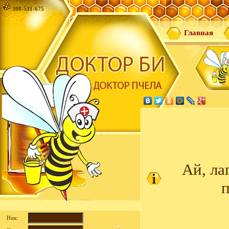
308-531-675
Главная
Ай, ла
п
Ник: