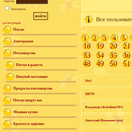
Пароль:
Запомнить
Все пользоват
регистрация
Пчелы
1
2
3
4
5
Апитерапия
18
19
20
21
Пчеловодство
33
34
35
36
48
49
50
51
Пчелы в радость
Покупай настоящее
(lar)
Продукты пчеловодства
(lili79)
Пчелы вокруг нас
Владимир (dwladimir501)
Медовая кухня
Анатолий Иванович (pai)
Красота и здоровье