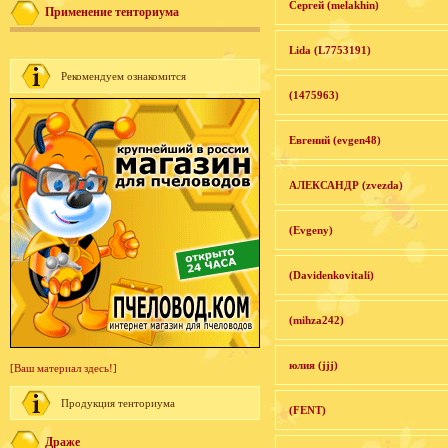
Сергей (melakhin)
Применение тенториума
Lida (L7753191)
Рекомендуем ознакомится
(1475963)
Евгений (evgen48)
АЛЕКСАНДР (zvezda)
(Evgeny)
(Davidenkovitali)
(mihza242)
юлия (jjj)
[Ваш материал здесь!]
Продукция тенториума
(FENT)
Драже