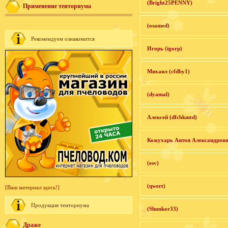
(Bright25PENNY)
Применение тенториума
(osamed)
Рекомендуем ознакомится
Игорь (igorp)
Михаил (cfdby1)
(dyamal)
Алексей (dfcbkmtd)
Кожухарь Антон Александрови
(esv)
(qwert)
[Ваш материал здесь!]
Продукция тенториума
(Shunkor33)
Драже