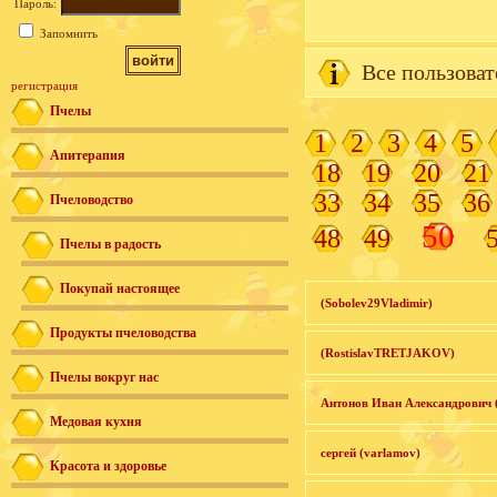
Пароль:
Запомнить
Все пользоват
регистрация
Пчелы
1
2
3
4
5
Апитерапия
18
19
20
21
33
34
35
36
Пчеловодство
50
48
49
Пчелы в радость
Покупай настоящее
(Sobolev29Vladimir)
Продукты пчеловодства
(RostislavTRETJAKOV)
Пчелы вокруг нас
Антонов Иван Александрович 
Медовая кухня
сергей (varlamov)
Красота и здоровье