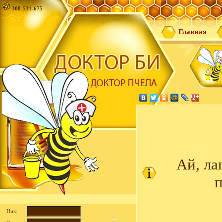
308-531-675
Главная
Ай, ла
п
Ник: